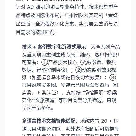
针对 AD 照明的项目型业务特性、技术密集型产
品特点及国际化布局，广推团队为其定制「金蝶
星空版」全流程数字化方案，实现展会营销与项
目需求的精准匹配：
技术 + 案例数字化沉浸式展示
：为全系列产品
及重大项目案例生成专属二维码，客户扫码即
可查看：①产品技术核心（光效参数、散热
数据、智能控制协议）；②动态照明效果视
频（如亚运会马术场馆日夜切换效果）；③
项目落地实景图、安装示意图及获奖资质（红
点奖、iF 奖认证），支持按 “场馆照明”“桥梁
亮化”“文旅夜游” 等项目类型分类筛选，直观
呈现产品价值。
多语言技术文档智能适配
：系统内置 20 + 种
语言自动翻译功能，海外客户扫码后可切换母